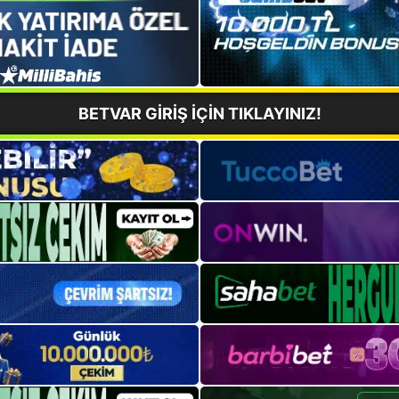
BETVAR GİRİŞ İÇİN TIKLAYINIZ!