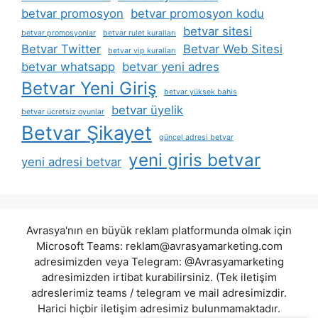
betvar promosyon
betvar promosyon kodu
betvar sitesi
betvar promosyonlar
betvar rulet kuralları
Betvar Twitter
Betvar Web Sitesi
betvar vip kuralları
betvar whatsapp
betvar yeni adres
Betvar Yeni Giriş
betvar yüksek bahis
betvar üyelik
betvar ücretsiz oyunlar
Betvar Şikayet
güncel adresi betvar
yeni giris betvar
yeni adresi betvar
Avrasya'nın en büyük reklam platformunda olmak için
Microsoft Teams:
reklam@avrasyamarketing.com
adresimizden veya Telegram: @Avrasyamarketing
adresimizden irtibat kurabilirsiniz. (Tek iletişim
adreslerimiz teams / telegram ve mail adresimizdir.
Harici hiçbir iletişim adresimiz bulunmamaktadır.