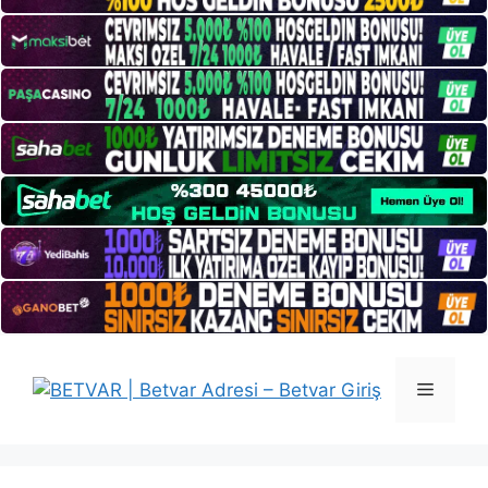
İçeriğe
atla
Menü