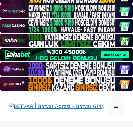
İçeriğe
atla
Menü