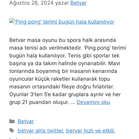
Ağustos 28, 2024
yazar
Betvar
Betvar masa oyunu bu spora halk arasında
masa tenisi adı verilmektedir. ‘Ping pong’ terimi
bugün hala kullanılıyor. Tenis gibi sporlar tek
başına ya da takım halinde oynanabilir. Mavi
tonlarında boyanmış bir masanın kenarında
oyuncular küçük raketler kullanarak topu
masanın ortasındaki fileye doğru fırlatırlar.
Oyunlar 3’ten 5’e kadar gruplara ayrılır ve her
grup 21 puandan oluşur. …
Devamını oku
Kategoriler
Betvar
Etiketler
betvar giris twitter
,
betvar hızlı ve etkili
,