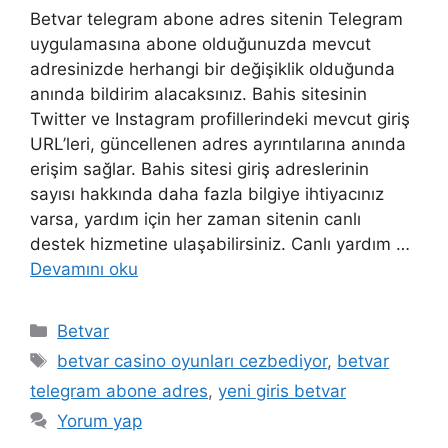
Betvar telegram abone adres sitenin Telegram
uygulamasına abone olduğunuzda mevcut
adresinizde herhangi bir değişiklik olduğunda
anında bildirim alacaksınız. Bahis sitesinin
Twitter ve Instagram profillerindeki mevcut giriş
URL’leri, güncellenen adres ayrıntılarına anında
erişim sağlar. Bahis sitesi giriş adreslerinin
sayısı hakkında daha fazla bilgiye ihtiyacınız
varsa, yardım için her zaman sitenin canlı
destek hizmetine ulaşabilirsiniz. Canlı yardım …
Devamını oku
Kategoriler
Betvar
Etiketler
betvar casino oyunları cezbediyor
,
betvar
telegram abone adres
,
yeni giris betvar
Yorum yap