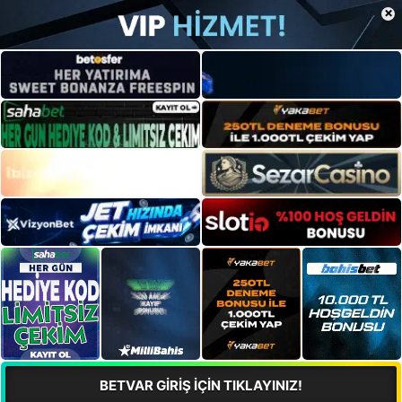
×
BETVAR GİRİŞ İÇİN TIKLAYINIZ!