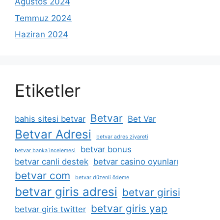
Ağustos 2024
Temmuz 2024
Haziran 2024
Etiketler
Betvar
bahis sitesi betvar
Bet Var
Betvar Adresi
betvar adres ziyareti
betvar bonus
betvar banka i̇ncelemesi
betvar canli destek
betvar casino oyunları
betvar com
betvar düzenli ödeme
betvar giris adresi
betvar girisi
betvar giris yap
betvar giris twitter