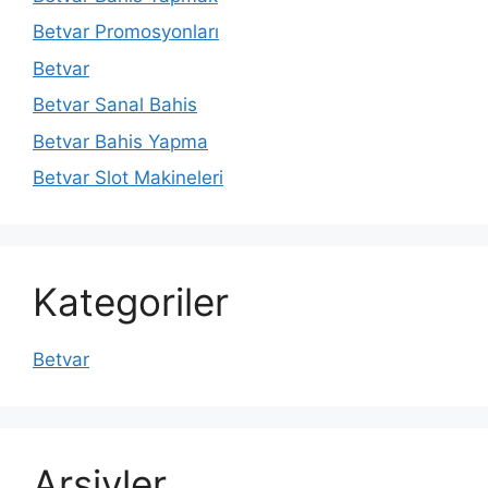
Betvar Promosyonları
Betvar
Betvar Sanal Bahis
Betvar Bahis Yapma
Betvar Slot Makineleri
Kategoriler
Betvar
Arşivler