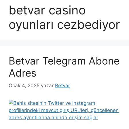
betvar casino
oyunları cezbediyor
Betvar Telegram Abone
Adres
Ocak 4, 2025
yazar
Betvar