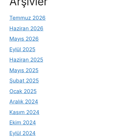
Arşivler
Temmuz 2026
Haziran 2026
Mayıs 2026
Eylül 2025
Haziran 2025
Mayıs 2025
Şubat 2025
Ocak 2025
Aralık 2024
Kasım 2024
Ekim 2024
Eylül 2024