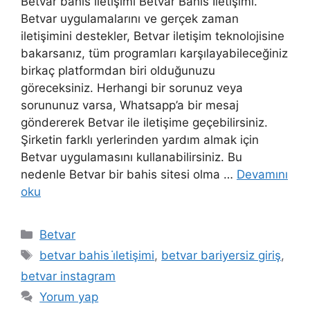
Betvar bahis iletişimi Betvar Bahis İletişimi.
Betvar uygulamalarını ve gerçek zaman
iletişimini destekler, Betvar iletişim teknolojisine
bakarsanız, tüm programları karşılayabileceğiniz
birkaç platformdan biri olduğunuzu
göreceksiniz. Herhangi bir sorunuz veya
sorununuz varsa, Whatsapp’a bir mesaj
göndererek Betvar ile iletişime geçebilirsiniz.
Şirketin farklı yerlerinden yardım almak için
Betvar uygulamasını kullanabilirsiniz. Bu
nedenle Betvar bir bahis sitesi olma …
Devamını
oku
Kategoriler
Betvar
Etiketler
betvar bahis i̇letişimi
,
betvar bariyersiz giriş
,
betvar instagram
Yorum yap