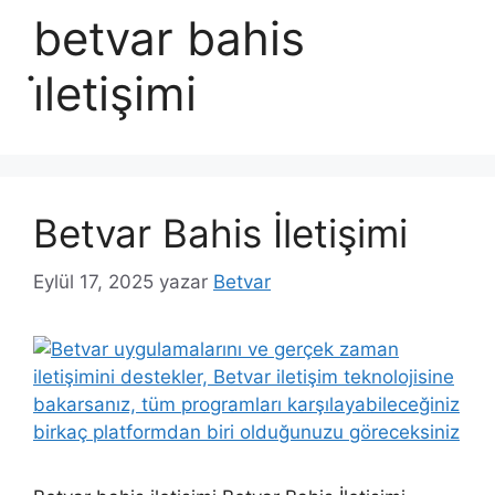
betvar bahis
i̇letişimi
Betvar Bahis İletişimi
Eylül 17, 2025
yazar
Betvar