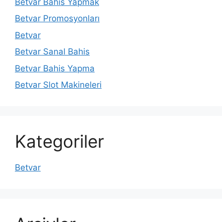
Betvar Bahis Yapmak
Betvar Promosyonları
Betvar
Betvar Sanal Bahis
Betvar Bahis Yapma
Betvar Slot Makineleri
Kategoriler
Betvar