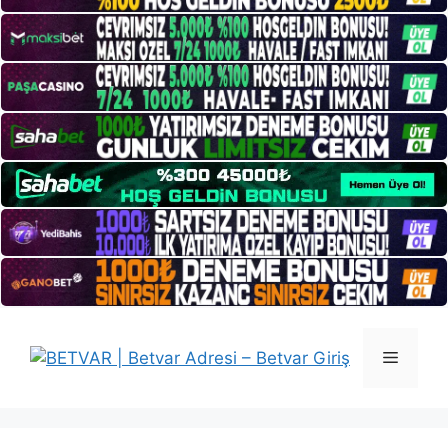
İçeriğe
atla
Menü